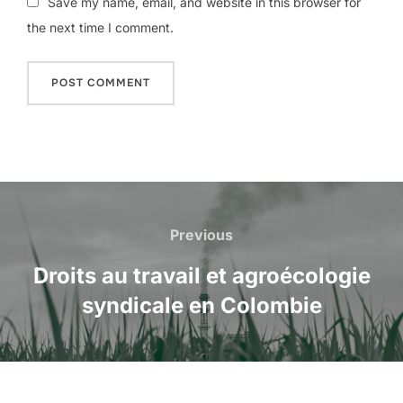
Save my name, email, and website in this browser for
the next time I comment.
Navigation
de
Previous
Previous
l’article
Droits au travail et agroécologie
syndicale en Colombie