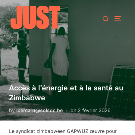
Skip
to
Search
TOGGLE
content
for:
Accès à l’énergie et à la santé au
Zimbabwe
Posted
by
lbercaru@solsoc.be
on
2 février 2026
on
Le syndicat zimbabwéen GAPWUZ œuvre pour