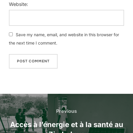
Website:
Save my name, email, and website in this browser for
the next time I comment.
Navigation
de
Previous
Previous
l’article
Accès à l’énergie et à la santé au