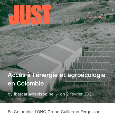
Skip
to
Search
TOGGLE
content
for:
Accès à l’énergie et agroécologie
en Colombie
Posted
by
lbercaru@solsoc.be
on
2 février 2026
on
En Colombie, l’ONG Grupo Guillermo Fergusson