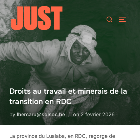
Skip
to
Search
TOGGLE
content
for:
Droits au travail et minerais de la
transition en RDC
Posted
by
lbercaru@solsoc.be
on
2 février 2026
on
La province du Lualaba, en RDC, regorge de