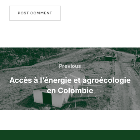
Navigation
de
Previous
Previous
l’article
Accès à l’énergie et agroécologie
en Colombie