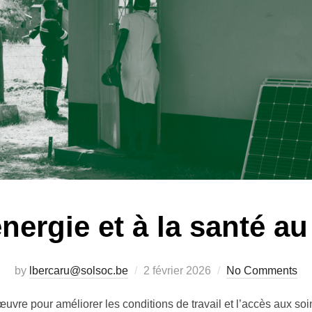
énergie et à la santé 
Posted
by
lbercaru@solsoc.be
2 février 2026
No Comments
on
e pour améliorer les conditions de travail et l’accès aux so