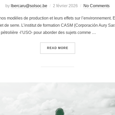
Posted
by
lbercaru@solsoc.be
2 février 2026
No Comments
on
os modèles de production et leurs effets sur l’environnement. E
ffet de serre. L’institut de formation CASM (Corporación Aury S
rie pétrolière -l’USO- pour aborder des sujets comme …
« TRANSITION ÉNERGÉTIQ
READ MORE