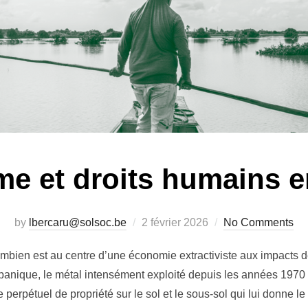
sme et droits humains 
Posted
by
lbercaru@solsoc.be
2 février 2026
No Comments
on
mbien est au centre d’une économie extractiviste aux impacts dé
panique, le métal intensément exploité depuis les années 1970 av
 perpétuel de propriété sur le sol et le sous-sol qui lui donne l