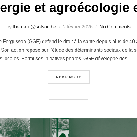
nergie et agroécologie
Posted
by
lbercaru@solsoc.be
2 février 2026
No Comments
on
Fergusson (GGF) défend le droit à la santé depuis plus de 40 
 Son action repose sur l’étude des déterminants sociaux de la sa
 locales. Parmi ses initiatives phares, GGF développe des …
« ACCÈS À L’ÉNERGIE ET
READ MORE