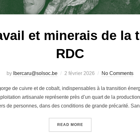
avail et minerais de la 
RDC
Posted
by
lbercaru@solsoc.be
2 février 2026
No Comments
on
rge de cuivre et de cobalt, indispensables à la transition éne
exploitation artisanale représente près d’un quart de la productio
ers de personnes, dans des conditions de grande précarité. San
« DROITS AU TRAVAIL ET 
READ MORE