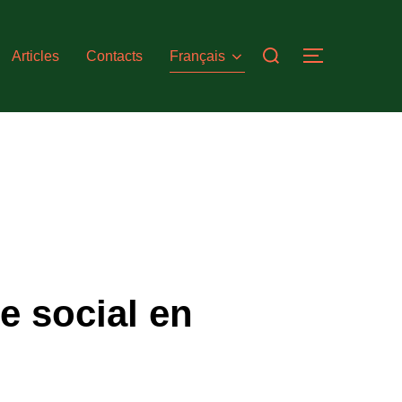
Search
Articles
Contacts
Français
TOGGLE S
for:
e social en